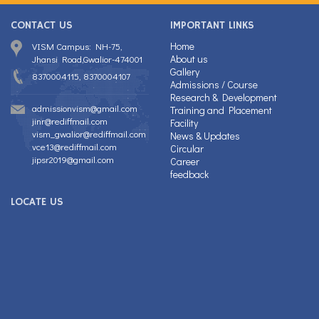
CONTACT US
IMPORTANT LINKS
Home
VISM Campus: NH-75,
About us
Jhansi Road,Gwalior-474001
Gallery
8370004115, 8370004107
Admissions / Course
Research & Development
admissionvism@gmail.com
Training and Placement
jinr@rediffmail.com
Facility
vism_gwalior@rediffmail.com
News & Updates
vce13@rediffmail.com
Circular
jipsr2019@gmail.com
Career
feedback
LOCATE US