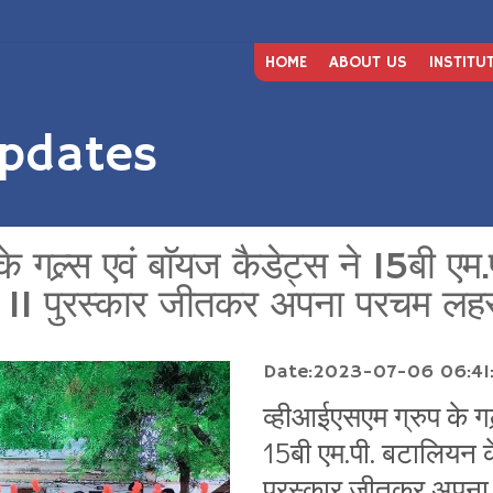
HOME
ABOUT US
INSTITU
pdates
े गल्र्स एवं बाॅयज कैडेट्स ने 15बी ए
ें 11 पुरस्कार जीतकर अपना परचम लह
Date:2023-07-06 06:41:
व्हीआईएसएम ग्रुप के गल्
15बी एम.पी. बटालियन के
पुरस्कार जीतकर अपना प