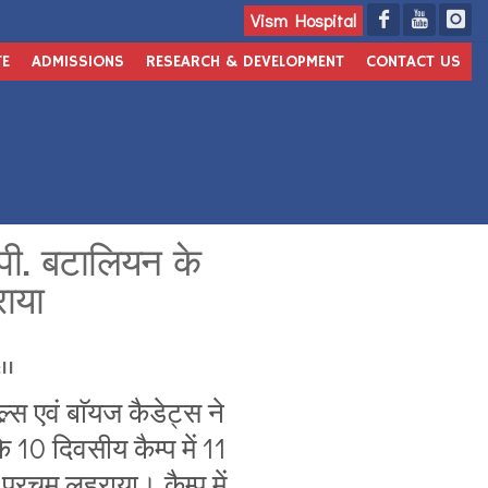
Vism Hospital
TE
ADMISSIONS
RESEARCH & DEVELOPMENT
CONTACT US
म.पी. बटालियन के
राया
11
र्स एवं बाॅयज कैडेट्स ने
 10 दिवसीय कैम्प में 11
रचम लहराया। कैम्प में