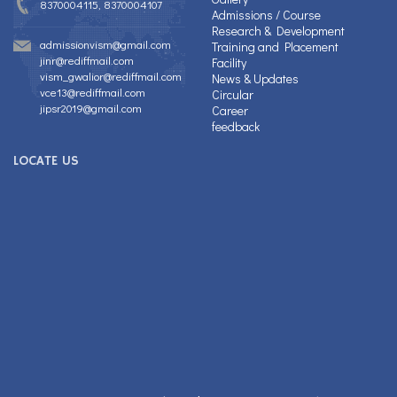
8370004115, 8370004107
Admissions / Course
Research & Development
admissionvism@gmail.com
Training and Placement
jinr@rediffmail.com
Facility
vism_gwalior@rediffmail.com
News & Updates
vce13@rediffmail.com
Circular
jipsr2019@gmail.com
Career
feedback
LOCATE US