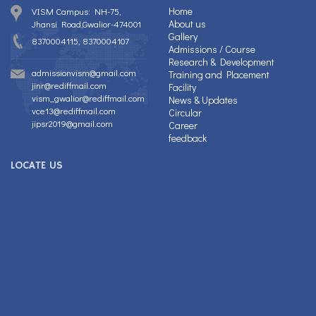
Home
VISM Campus: NH-75,
About us
Jhansi Road,Gwalior-474001
Gallery
8370004115, 8370004107
Admissions / Course
Research & Development
admissionvism@gmail.com
Training and Placement
jinr@rediffmail.com
Facility
vism_gwalior@rediffmail.com
News & Updates
vce13@rediffmail.com
Circular
jipsr2019@gmail.com
Career
feedback
LOCATE US