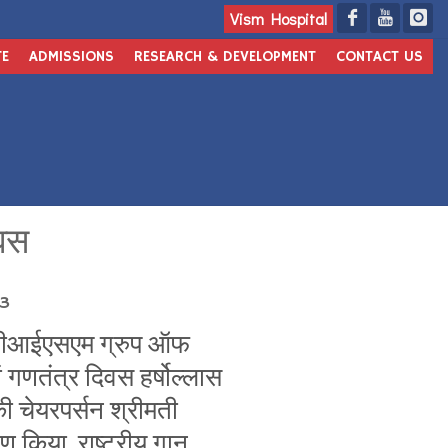
Vism Hospital
TE
ADMISSIONS
RESEARCH & DEVELOPMENT
CONTACT US
िवस
43
व्हीआईएसएम ग्रुप ऑफ
ं गणतंत्र दिवस हर्षोल्लास
ी चेयरपर्सन श्रीमती
ण किया, राष्ट्रीय गान