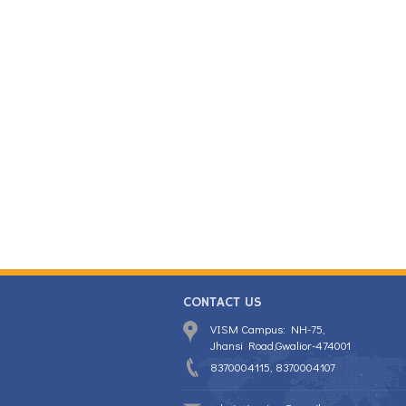
CONTACT US
VISM Campus: NH-75,
Jhansi Road,Gwalior-474001
8370004115, 8370004107