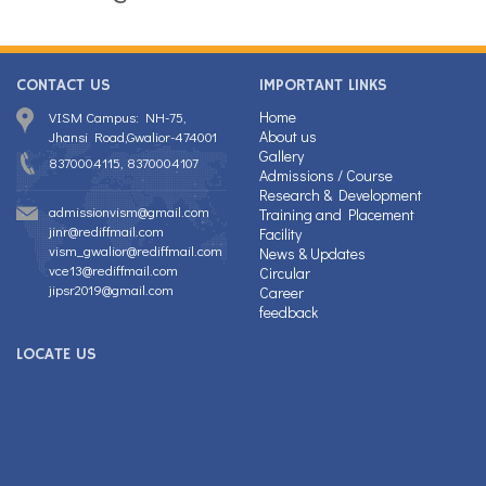
CONTACT US
IMPORTANT LINKS
Home
VISM Campus: NH-75,
About us
Jhansi Road,Gwalior-474001
Gallery
8370004115, 8370004107
Admissions / Course
Research & Development
admissionvism@gmail.com
Training and Placement
jinr@rediffmail.com
Facility
vism_gwalior@rediffmail.com
News & Updates
vce13@rediffmail.com
Circular
jipsr2019@gmail.com
Career
feedback
LOCATE US