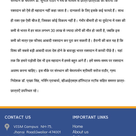
संस्थान के चेयरमैन डाॅ. सुनील राठौर ने मंच के माध्यम से छात्र-छात्राओं को बताया कि
रक्तदान को ऐसे ही महादान नहीं कहा जाता है। दानकर्ता के लिए इसके कई फायदे हैं। साथ
ही रक्त एक ऐसी चीज है, जिसका कोई विकल्प नहीं है। गंभीर बीमारी हो या दुर्घटना में रक्त की
कमी से भारत में हर साल लगभग 30 लाख से ज्यादा लोगों की मौत हो जाती है, जबकि इस
कमी को मात्र एक फीसद आबादी रक्तदान कर पूरा कर सकती है। हैरानी की बात यह है कि
विश्व की सबसे बड़ी आबादी वाला देश होने के बावजूद भारत रक्तदान में काफी पीछे है। यहां
तक कि हमारे पड़ोसी देश भी इस महादान में हमसे बहुत आगे हैं। हमें समय-समय पर रक्तदान
अवश्य करना चाहिए। इस मौके पर संस्थान की चेयरपर्सन श्रीमती सरोज राठौर, ग्रुप
निदेशक डाॅ. प्रज्ञा सिंह, नर्सिंग प्राचार्या, व्हीआईएसएम हाॅस्पिटल स्टाॅफ सहित समस्त छात्र-
छात्राऐं उपस्थित रहे।
CONTACT US
IMPORTANT LINKS
Home
VISM Campus: NH-75,
About us
Jhansi Road,Gwalior-474001