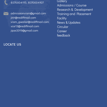
Gallery
8370004115, 8370004107
Admissions / Course
Research & Development
admissionvism@gmail.com
Training and Placement
jinr@rediffmail.com
Facility
vism_gwalior@rediffmail.com
News & Updates
vce13@rediffmail.com
Circular
jipsr2019@gmail.com
Career
feedback
LOCATE US