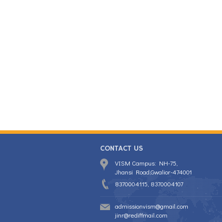
CONTACT US
VISM Campus: NH-75,
Jhansi Road,Gwalior-474001
8370004115, 8370004107
admissionvism@gmail.com
jinr@rediffmail.com