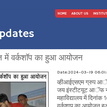
HOME
ABOUT US
INSTITU
pdates
 में वर्कशाॅप का हुआ आयोजन
Date:2024-03-19 06:01
व्हीआईएसएम ग्रुप आॅफ
जय इंस्टीटयूट आॅफ नर्
महाविद्यालय में दिना
वर्कशाप का आयोजन हुआ।