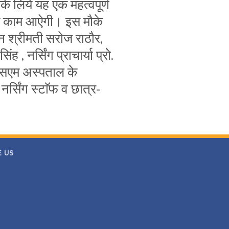
नके लिये यह एक महत्वपूर्ण
में काम आऐगी। इस मौके
सन श्रीमती सरोज राठौर,
िंह , नर्सिंग प्राचार्या प्रो.
आईएसएम अस्पताल के
, नर्सिंग स्टाॅफ व छात्र-
E US